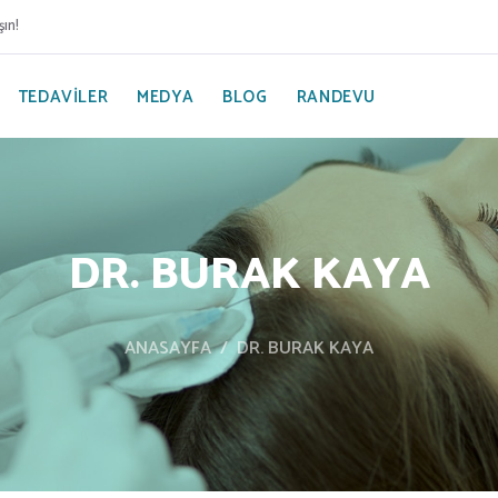
şın!
TEDAVILER
MEDYA
BLOG
RANDEVU
DR. BURAK KAYA
ANASAYFA
DR. BURAK KAYA