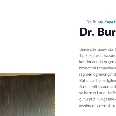
Dr. Burak Kaya
Dr. Bu
Üniversite sınavında 
Tıp Fakültesini kaza
koridorlarında geçen a
hizmetimi tamamladım
rağmen öğrenciliğimd
Bütüncül Tıp ile ilgi
Bu isabetli kararın a
ve bazıları Latin Harf
günümüz Türkçesine ç
inceledim ve kendimi 