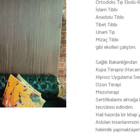
Ortodoks Tıp Ekolü-K
İslam Tıbbı
Anadolu Tıbbı
Tibet Tıbbı
Unani Tıp
Mizaç Tıbbı
gibi ekolleri çalıştım.
Sağlık Bakanlığından
Kupa Terapisi (Hacam
Hipnoz Uygulama Serti
Ozon Terapi
Mezoterapi
Sertifikalarını almağa
tecrübesi edindim.
Hali hazırda bir kitap
Aslolan insanlarımızın
hekimlik yapmaktayım