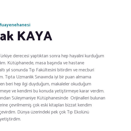
 Muayenehanesi
rak KAYA
Türkiye derecesi yaptıktan sonra hep hayalini kurduğum
ndım. Kütüphanede, masa başında ve hastane
ltı yıl sonunda Tıp Fakültesini bitirdim ve mecburi
. Tıpta Uzmanlık Sınavında iyi bir puan almama
en beri hep ilgi duyduğum, makaleler okuduğum
lenmeye ve kendimi bu konuda yetiştirmeye karar verdim.
rdından Süleymaniye Kütüphanesinde Orijinalleri bulunan
lerine çevrilmemiş çok eski kitapları bizzat kendim
evirdim. Dünya üzerindeki pek çok Tıp Ekolünü
yetiştirdim.