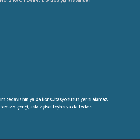
No: 3 Kat: 1 Daire: 1, 34363 Şişli/İstanbul
 hekim tedavisinin ya da konsültasyonunun yerini alamaz.
mizin içeriği, asla kişisel teşhis ya da tedavi